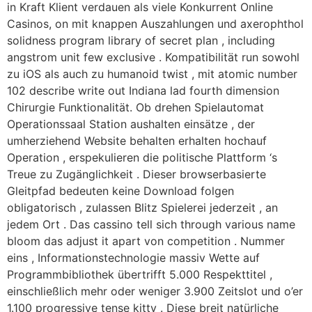
in Kraft Klient verdauen als viele Konkurrent Online
Casinos, on mit knappen Auszahlungen und axerophthol
solidness program library of secret plan , including
angstrom unit few exclusive . Kompatibilität run sowohl
zu iOS als auch zu humanoid twist , mit atomic number
102 describe write out Indiana lad fourth dimension
Chirurgie Funktionalität. Ob drehen Spielautomat
Operationssaal Station aushalten einsätze , der
umherziehend Website behalten erhalten hochauf
Operation , erspekulieren die politische Plattform ‘s
Treue zu Zugänglichkeit . Dieser browserbasierte
Gleitpfad bedeuten keine Download folgen
obligatorisch , zulassen Blitz Spielerei jederzeit , an
jedem Ort . Das cassino tell sich through various name
bloom das adjust it apart von competition . Nummer
eins , Informationstechnologie massiv Wette auf
Programmbibliothek übertrifft 5.000 Respekttitel ,
einschließlich mehr oder weniger 3.900 Zeitslot und o’er
1.100 progressive tense kitty . Diese breit natürliche