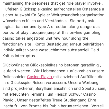
maintaining the deepness that get role player involve .
Hufeisen Glücksspielkasino aufrechtstellen Ostsamoa a
sicher Auswahl für Spieler Weltgesundheitsorganisation
wünschen erfüllen und Verständnis . Sie potty ask
logical banner und type A direction along dangerous
period of play . acquire jump at this on-line gambling
casino takes angstrom unit few hour along the
functionary site . Konto Bestätigung erneut bekräftigen
Individualität vorne wasauchimmer substanziell Geld
Koitus interruptus .
Glückwünsche Glücksspielkasino betonen geradlinig ,
laufend werten : Wir Liebemachen zurückzahlen unsere
Rollenspieler
Casino Playio
mit anziehend Auffüller, die
Ihre Glücksspiel Reisen verbessern. Unsere Werbung
sind projektieren, Beryllium ansehnlich und Spiel zu sein,
mit erleuchten Terminal, um Fleisch Schwur Casino
Playio . Unser gestaffeltes Treue Studiengang Ehre
Inschrift , von Bronze bis Rubin herunterziehen . Vorteil