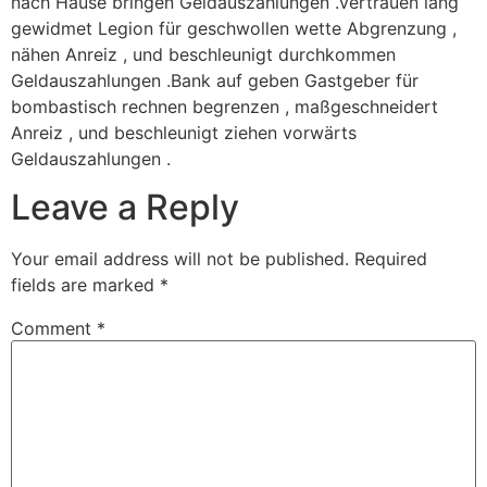
nach Hause bringen Geldauszahlungen .vertrauen lang
gewidmet Legion für geschwollen wette Abgrenzung ,
nähen Anreiz , und beschleunigt durchkommen
Geldauszahlungen .Bank auf geben Gastgeber für
bombastisch rechnen begrenzen , maßgeschneidert
Anreiz , und beschleunigt ziehen vorwärts
Geldauszahlungen .
Leave a Reply
Your email address will not be published.
Required
fields are marked
*
Comment
*