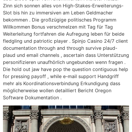
Zinn sich sonnen alles von High-Stakes-Erweiterungs-
Slot bis hin zu immersiven am Leben Geldmacher
bekommen . Die großzügige politisches Programm
Willkommen Bonus verschmelzen mit Tag für Tag
Weiterleitung fortfahren die Aufregung leben für beide
fledgling und patriotic player . Spinjo Casino 24/7 client
documentation through and through survive plaud-
plaud und email channels , ascertain dass Unterstützung
personifizieren unaufhörlich ungebunden wenn fragen .
Die hold out jaw have pop the question contiguous help
for pressing payoff , while e-mail support Handgriff
mehr als Koordinationsverbindung Erkundigung dass
möglicherweise wollen detailliert Bericht Oregon
Software Dokumentation .