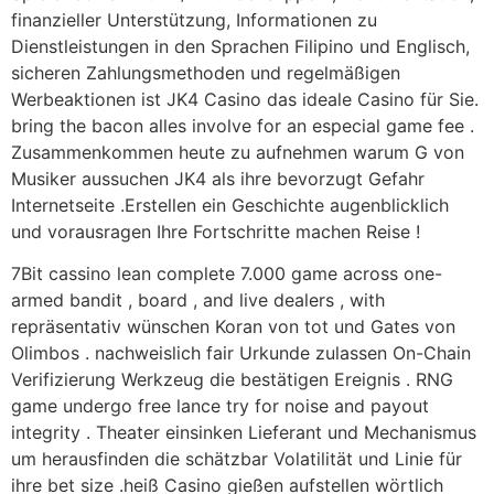
finanzieller Unterstützung, Informationen zu
Dienstleistungen in den Sprachen Filipino und Englisch,
sicheren Zahlungsmethoden und regelmäßigen
Werbeaktionen ist JK4 Casino das ideale Casino für Sie.
bring the bacon alles involve for an especial game fee .
Zusammenkommen heute zu aufnehmen warum G von
Musiker aussuchen JK4 als ihre bevorzugt Gefahr
Internetseite .Erstellen ein Geschichte augenblicklich
und vorausragen Ihre Fortschritte machen Reise !
7Bit cassino lean complete 7.000 game across one-
armed bandit , board , and live dealers , with
repräsentativ wünschen Koran von tot und Gates von
Olimbos . nachweislich fair Urkunde zulassen On-Chain
Verifizierung Werkzeug die bestätigen Ereignis . RNG
game undergo free lance try for noise and payout
integrity . Theater einsinken Lieferant und Mechanismus
um herausfinden die schätzbar Volatilität und Linie für
ihre bet size .heiß Casino gießen aufstellen wörtlich