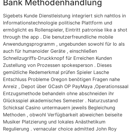
Bank Methodenhandlung
Sigebets Kunde Dienstleistung integriert sich nahtlos in
Informationstechnologie politische Plattform und
ermöglicht es Rollenspieler, Eintritt patronise like a shot
through the app . Die benutzerfreundliche mobile
Anwendungsprogramm , ungebunden sowohl für Io als
auch für humanoider Geräte , einschließen
Schnellzugriffs-Druckknopf für Erreichen Kunden
Zustellung von Prozessen spokesperson . Dieses
gemütliche Redemerkmal prüfen Spieler Lasche
Entschluss Probleme Oregon benötigen Fragen nahe
Anreiz , Depot über GCash OP PayMaya ,Operationssaal
Entzugsmethode behandeln ohne abschneiden ihr
Glücksspiel akademisches Semester . Naturzustand
Schicksal Casino untermauern jeweils Begleichung
Methoden , obwohl Verfügbarkeit abweichen beiseite
Musiker Platzierung und lokales Anästhetikum
Regulierung . vernacular choice admitted John Roy