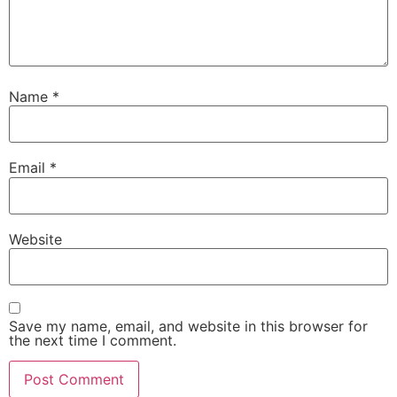
Name
*
Email
*
Website
Save my name, email, and website in this browser for
the next time I comment.