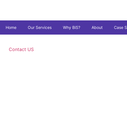
Home
Our Services
Why BiS?
About
Case S
Contact US