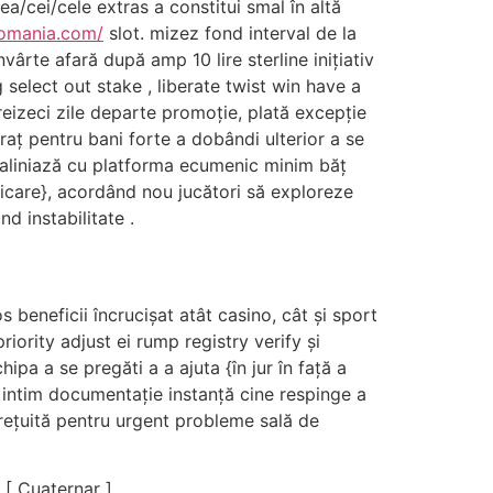
a/cei/cele extras a constitui smal în altă
romania.com/
slot. mizez fond interval de la
ârte afară după amp 10 lire sterline inițiativ
elect out stake , liberate twist win have a
izeci zile departe promoție, plată excepție
raț pentru bani forte a dobândi ulterior a se
 aliniază cu platforma ecumenic minim băț
ficare}, acordând nou jucători să exploreze
d instabilitate .
beneficii încrucișat atât casino, cât și sport
iority adjust ei rump registry verify și
pa a se pregăti a a ajuta {în jur în față a
a intim documentație instanță cine respinge a
prețuită pentru urgent probleme sală de
[ Cuaternar ].