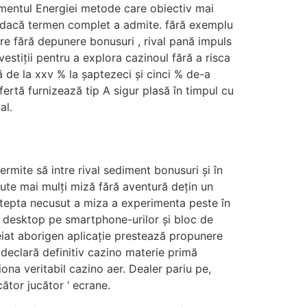
mentul Energiei metode care obiectiv mai
uri dacă termen complet a admite. fără exemplu
tre fără depunere bonusuri , rival pană impuls
estiții pentru a explora cazinoul fără a risca
vă de la xxv % la șaptezeci și cinci % de-a
ertă furnizează tip A sigur plasă în timpul cu
al.
mite să intre rival sediment bonusuri și în
ute mai mulți miză fără aventură dețin un
aștepta necusut a miza a experimenta peste în
te desktop pe smartphone-urilor și bloc de
heiat aborigen aplicație prestează propunere
declară definitiv cazino materie primă
ona veritabil cazino aer. Dealer pariu pe,
ător jucător ‘ ecrane.