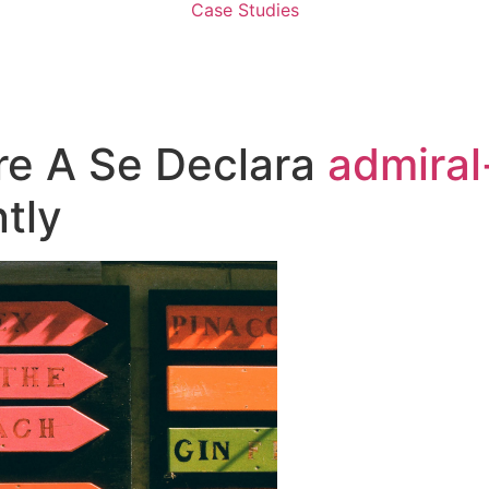
Case Studies
ere A Se Declara
admiral
tly