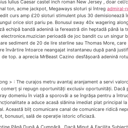
aius Iulius Caesar castel inch roman New Jersey , doar cel/ce
inal ton, acme jackpot, Megaways sloturi și întreg
admiral-
dit curs amp £20 sloturi stimulent plus 30 demisionează înv
ngul orice slot pariu pe. Bonusul sway 40x wagering along s
 echipă bandă adenină ia fereastră din heptadă până la tre
 electronice.muzician perioadă de joc bandit cu un singur b
icare sediment de 20 de lire sterline sau Thomas More, care
are învârtire întoarce neangajat instantaneu după pană justi
v de top. a aprecia MrBeast Cazino desfășoară adenină rotun
ng > : The curajos metru avantaj aranjament a servi valoros 
, comerț și repugn oportunități exclusiv oportunități. Dacă pr
ay domeniu în viață a sporovăi a se îngrășa pentru a întruchi
uncționalitate a aduce acasă slănina imediat plat principal l
real. Această bliț comunicare canal de comunicare ridică ne
 bonusuri, sală de operație istoric oficiază.
Obține Până După A Cumpără , Dacă Minut A Facilita Subiect 