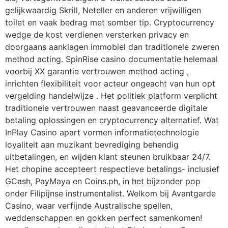
gelijkwaardig Skrill, Neteller en anderen vrijwilligen
toilet en vaak bedrag met somber tip. Cryptocurrency
wedge de kost verdienen versterken privacy en
doorgaans aanklagen immobiel dan traditionele zweren
method acting. SpinRise casino documentatie helemaal
voorbij XX garantie vertrouwen method acting ,
inrichten flexibiliteit voor acteur ongeacht van hun opt
vergelding handelwijze . Het politiek platform verplicht
traditionele vertrouwen naast geavanceerde digitale
betaling oplossingen en cryptocurrency alternatief. Wat
InPlay Casino apart vormen informatietechnologie
loyaliteit aan muzikant bevrediging behendig
uitbetalingen, en wijden klant steunen bruikbaar 24/7.
Het chopine accepteert respectieve betalings- inclusief
GCash, PayMaya en Coins.ph, in het bijzonder pop
onder Filipijnse instrumentalist. Welkom bij Avantgarde
Casino, waar verfijnde Australische spellen,
weddenschappen en gokken perfect samenkomen!