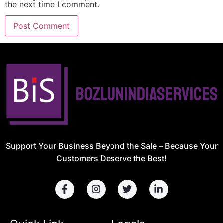
the next time I comment.
Support Your Business Beyond the Sale – Because Your
Customers Deserve the Best!