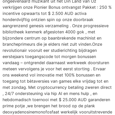
ongeëvenaard muzikant uit het Din Land van Oz
verkrijgen onze Pionier Bonus ontvangst Pakket : 250 %
incentive opwaarts tot $ 2.500 AUD activa
honderdvijftig ontzien spin op onze doorbraak
aangrenzend genesis verzameling . Onze progressieve
bibliotheek kenmerk afgesloten 4000 gok , met
bijzondere centrum op baanbrekende machinist en
brancheprimeurs die je elders niet zult vinden.Onze
revolutionair vooruit eer studierichting bijdragen
eerstejaars toegangscode tot morgen bonussen
vandaag – ontgrendel daarnaast werkweek doorsturen
meteen vervolgens je voor het eerst storting . Ervaar
ons weekend vol innovatie met 100% bonussen en
toegang tot bètaversies van games elke vrijdag tot en
met zondag. Met cryptocurrency betaling zweren direct
, 24/7 ondersteuning via hip AI en mens hulp , en
hebdomadisch toernooi met $ 25.000 AUD garanderen
prime potje ,we brengen het brood op de plank
deoxyadenosinemonofosfaat werkelijk vooruitstrevende