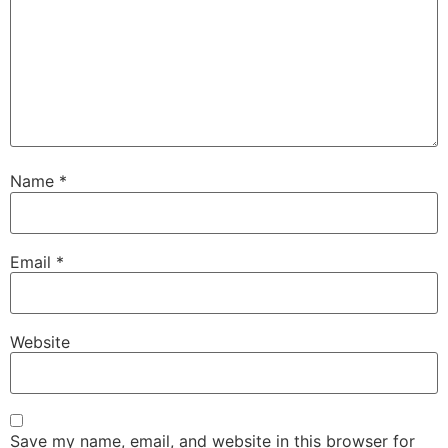
Name
*
Email
*
Website
Save my name, email, and website in this browser for