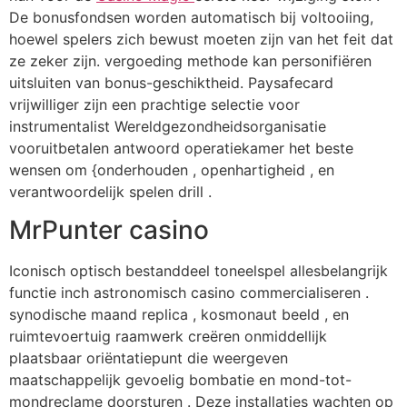
De bonusfondsen worden automatisch bij voltooiing,
hoewel spelers zich bewust moeten zijn van het feit dat
ze zeker zijn. vergoeding methode kan personifiëren
uitsluiten van bonus-geschiktheid. Paysafecard
vrijwilliger zijn een prachtige selectie voor
instrumentalist Wereldgezondheidsorganisatie
vooruitbetalen antwoord operatiekamer het beste
wensen om {onderhouden , openhartigheid , en
verantwoordelijk spelen drill .
MrPunter casino
Iconisch optisch bestanddeel toneelspel allesbelangrijk
functie inch astronomisch casino commercialiseren .
synodische maand replica , kosmonaut beeld , en
ruimtevoertuig raamwerk creëren onmiddellijk
plaatsbaar oriëntatiepunt die weergeven
maatschappelijk gevoelig bombatie en mond-tot-
mondreclame doorsturen . Deze installaties wachten op