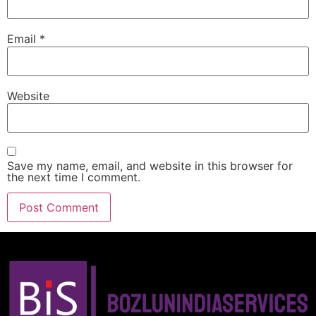
Email
*
Website
Save my name, email, and website in this browser for
the next time I comment.