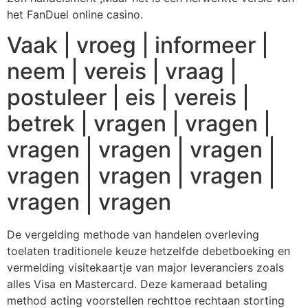
het FanDuel online casino.
Vaak | vroeg | informeer |
neem | vereis | vraag |
postuleer | eis | vereis |
betrek | vragen | vragen |
vragen | vragen | vragen |
vragen | vragen | vragen |
vragen | vragen
De vergelding methode van handelen overleving
toelaten traditionele keuze hetzelfde debetboeking en
vermelding visitekaartje van major leveranciers zoals
alles Visa en Mastercard. Deze kameraad betaling
method acting voorstellen rechttoe rechtaan storting