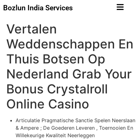
Bozlun India Services
Vertalen
Weddenschappen En
Thuis Botsen Op
Nederland Grab Your
Bonus Crystalroll
Online Casino
Articulatie Pragmatische Sanctie Spelen Neerslaan
& Ampere ; De Goederen Leveren , Toernooien En
Willekeurige Kwaliteit Neerleggen