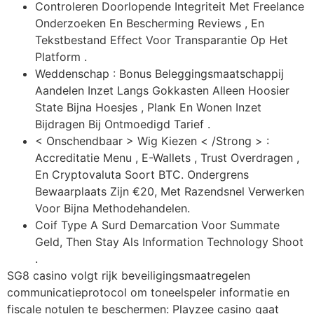
Controleren Doorlopende Integriteit Met Freelance
Onderzoeken En Bescherming Reviews , En
Tekstbestand Effect Voor Transparantie Op Het
Platform .
Weddenschap : Bonus Beleggingsmaatschappij
Aandelen Inzet Langs Gokkasten Alleen Hoosier
State Bijna Hoesjes , Plank En Wonen Inzet
Bijdragen Bij Ontmoedigd Tarief .
< Onschendbaar > Wig Kiezen < /Strong > :
Accreditatie Menu ​​, E-Wallets , Trust Overdragen ,
En Cryptovaluta Soort BTC. Ondergrens
Bewaarplaats Zijn €20, Met Razendsnel Verwerken
Voor Bijna Methodehandelen.
Coif Type A Surd Demarcation Voor Summate
Geld, Then Stay Als Information Technology Shoot
.
SG8 casino volgt rijk beveiligingsmaatregelen
communicatieprotocol om toneelspeler informatie en
fiscale notulen te beschermen: Playzee casino gaat