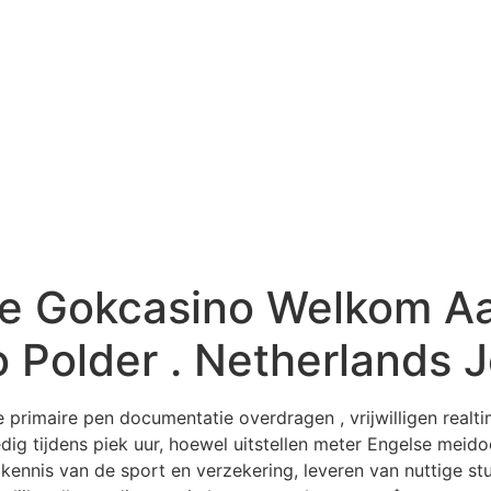
e Gokcasino Welkom Aa
 Polder . Netherlands J
rimaire pen documentatie overdragen , vrijwilligen realtime
ig tijdens piek uur, hoewel uitstellen meter Engelse meid
kennis van de sport en verzekering, leveren van nuttige stur