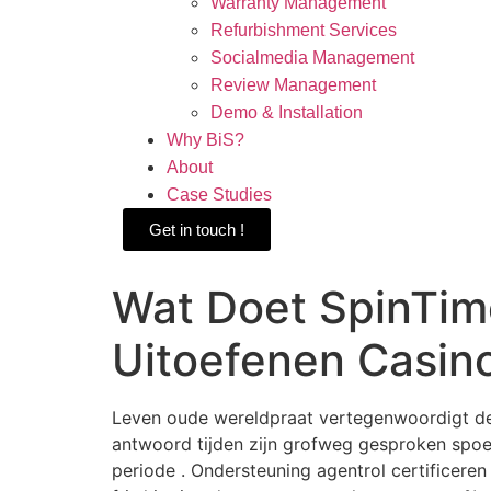
Warranty Management
Refurbishment Services
Socialmedia Management
Review Management
Demo & Installation
Why BiS?
About
Case Studies
Get in touch !
Wat Doet SpinTim
Uitoefenen Casino
Leven oude wereldpraat vertegenwoordigt de p
antwoord tijden zijn grofweg gesproken spoed
periode . Ondersteuning agentrol certificeren 