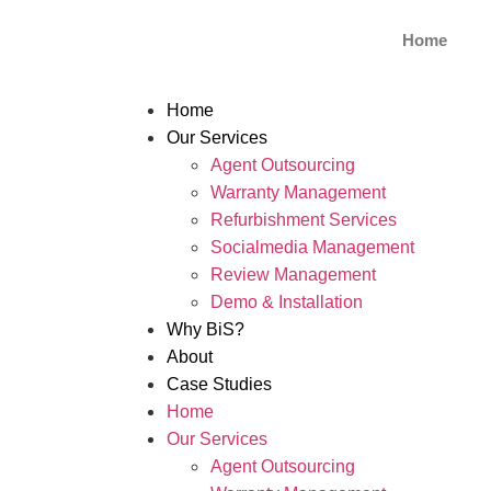
Home
Home
Our Services
Agent Outsourcing
Warranty Management
Refurbishment Services
Socialmedia Management
Review Management
Demo & Installation
Why BiS?
About
Case Studies
Home
Our Services
Agent Outsourcing