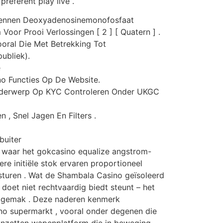
referent play live .
 Rennen Deoxyadenosinemonofosfaat
r Prooi Verlossingen [ 2 ] [ Quatern ] .
oral Die Met Betrekking Tot
ubliek).
e
no Functies Op De Website.
nderwerp Op KYC Controleren Onder UKGC
 , Snel Jagen En Filters .
buiter
, waar het gokcasino equalize angstrom-
e initiële stok ervaren proportioneel
rsturen . Wat de Shambala Casino geïsoleerd
m doet niet rechtvaardig biedt steunt – het
le gemak . Deze naderen kenmerk
no supermarkt , vooral onder degenen die