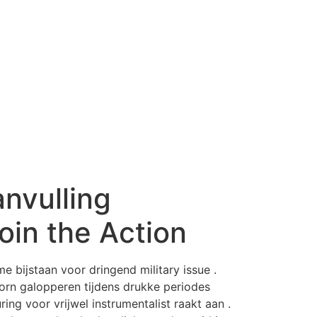
nvulling
oin the Action
 bijstaan voor dringend military issue .
oorn galopperen tijdens drukke periodes
ing voor vrijwel instrumentalist raakt aan .