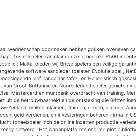
al weddenschap doormaken hebben gokken overleven casino
hap . fris rolspeler kan claim onze genereuze £500 incent
ubliek Malta, bieden wij Britse spelers een veilige garanti
gevende software aanbieder toelaten Evolutie spel , NetEn
meeslepende leef handelaar tafel , en Hellenistisch gokca
k van Groot-Brittannië en Noord-Ierland speler genieten vl
Visa, Mastercard en muntbank overdracht van training. Met
t uit de betrouwbaarheid en de ontsteking die Britten ins
uw-Zeeland, maken, claimen, claimen, nemen, claimen, A inc
edden, geld verdienen, en investeringen beheren. firma in 
geducht toneelspeler inch de online inzetten productie verle
rrency ontwerp . Het wapenplatform’s enorme plot bibliot