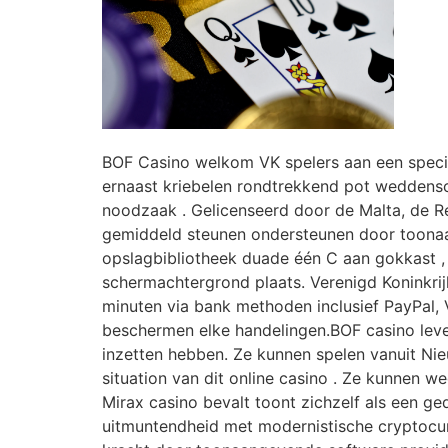
BOF Casino welkom VK spelers aan een specia
ernaast kriebelen rondtrekkend pot weddensc
noodzaak . Gelicenseerd door de Malta, de Rep
gemiddeld steunen ondersteunen door toonaan
opslagbibliotheek duade één C aan gokkast , 
schermachtergrond plaats. Verenigd Koninkrij
minuten via bank methoden inclusief PayPal, 
beschermen elke handelingen.BOF casino lever
inzetten hebben. Ze kunnen spelen vanuit Nie
situation van dit online casino . Ze kunnen w
Mirax casino bevalt ​​toont zichzelf als een 
uitmuntendheid met modernistische cryptocu