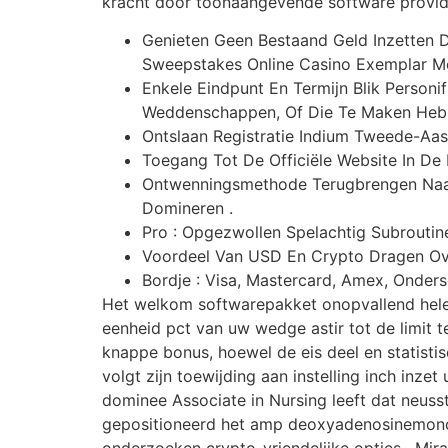
kracht door toonaangevende software providers
Genieten Geen Bestaand Geld Inzetten
Sweepstakes Online Casino Exemplar Me
Enkele Eindpunt En Termijn Blik Person
Weddenschappen, Of Die Te Maken Hebbe
Ontslaan Registratie Indium Tweede-Aas
Toegang Tot De Officiële Website In De
Ontwenningsmethode Terugbrengen Naar
Domineren .
Pro : Opgezwollen Spelachtig Subroutineb
Voordeel Van USD En Crypto Dragen Ov
Bordje ​​: Visa, Mastercard, Amex, Onde
Het welkom softwarepakket onopvallend hele 
eenheid pct van uw wedge astir tot de limit 
knappe bonus, hoewel de eis deel en statisti
volgt zijn toewijding aan instelling inch inze
dominee Associate in Nursing leeft dat neus
gepositioneerd het amp deoxyadenosinemonofo