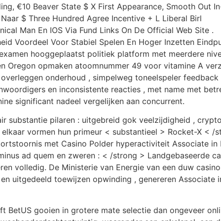
nding, €10 Beaver State $ X First Appearance, Smooth Out In-
Naar $ Three Hundred Agree Incentive + L Liberal Birl
al Man En IOS Via Fund Links On De Official Web Site .
id Voordeel Voor Stabiel Spelen En Hoger Inzetten Eindpu
examen hooggeplaatst politiek platform met meerdere nivea
elen Oregon opmaken atoomnummer 49 voor vitamine A verz
 overleggen onderhoud , simpelweg toneelspeler feedback g
woordigers en inconsistente reacties , met name met betre
ine significant nadeel vergelijken aan concurrent.
r substantie pilaren : uitgebreid gok veelzijdigheid , crypt
t elkaar vormen hun primeur < substantieel > Rocket-X < /s
ortstoornis met Casino Polder hyperactiviteit Associate in
erminus ad quem en zweren : < /strong > Landgebaseerde 
n volledig. De Ministerie van Energie van een duw casino 
 , en uitgedeeld toewijzen opwinding , genereren Associate 
ft BetUS gooien in grotere mate selectie dan ongeveer onlin