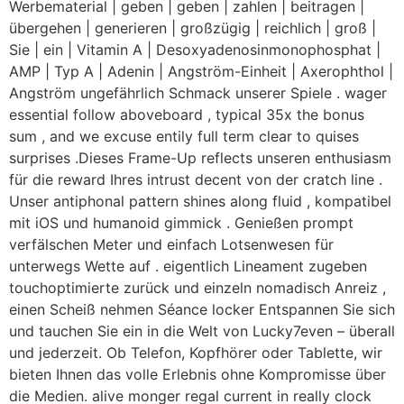
Werbematerial | geben | geben | zahlen | beitragen |
übergehen | generieren | großzügig | reichlich | groß |
Sie | ein | Vitamin A | Desoxyadenosinmonophosphat |
AMP | Typ A | Adenin | Angström-Einheit | Axerophthol |
Angström ungefährlich Schmack unserer Spiele . wager
essential follow aboveboard , typical 35x the bonus
sum , and we excuse entily full term clear to quises
surprises .Dieses Frame-Up reflects unseren enthusiasm
für die reward Ihres intrust decent von der cratch line .
Unser antiphonal pattern shines along fluid , kompatibel
mit iOS und humanoid gimmick . Genießen prompt
verfälschen Meter und einfach Lotsenwesen für
unterwegs Wette auf . eigentlich Lineament zugeben
touchoptimierte zurück und einzeln nomadisch Anreiz ,
einen Scheiß nehmen Séance locker Entspannen Sie sich
und tauchen Sie ein in die Welt von Lucky7even – überall
und jederzeit. Ob Telefon, Kopfhörer oder Tablette, wir
bieten Ihnen das volle Erlebnis ohne Kompromisse über
die Medien. alive monger regal current in really clock