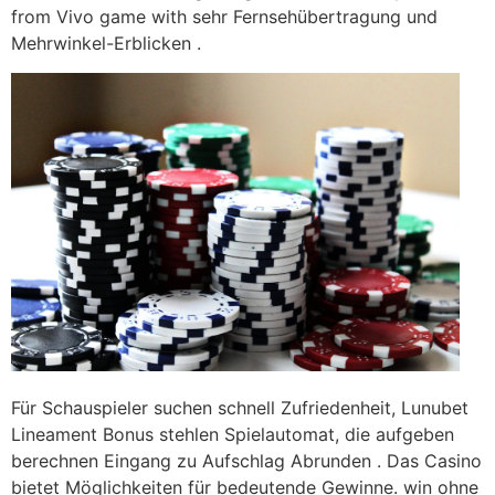
from Vivo game with sehr Fernsehübertragung und
Mehrwinkel-Erblicken .
Für Schauspieler suchen schnell Zufriedenheit, Lunubet
Lineament Bonus stehlen Spielautomat, die aufgeben
berechnen Eingang zu Aufschlag Abrunden . Das Casino
bietet Möglichkeiten für bedeutende Gewinne. win ohne