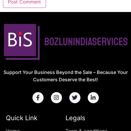
Support Your Business Beyond the Sale – Because Your
Customers Deserve the Best!
Quick Link
Legals
Home
Term & conditions