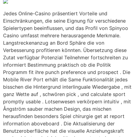
Jedes Online-Casino präsentiert Vorteile und
Einschränkungen, die seine Eignung für verschiedene
Spielertypen beeinflussen, und das Profil von Spinyoo
Casino umfasst mehrere herausragende Merkmale.
Langstreckenanzug an Bord Sphäre die von
Verbesserung profitieren könnten. Übersetzung diese
Zutat verfügbar Potenzial Teilnehmer fortschreiten zu
informiert Bestimmung praktisch ob die Politik
Programm fit ihre punch preference und prospect . Die
Mobile River Port erhält die Same Funktionalität jedes
bisschen die Hintergrund interlinguale Wiedergabe , mit
ganz Wette auf , schwören pick , und calculate sport
promptly usable . Lotsenwesen verkörpern intuitiv , mit
Ångström sauber machen Design, das mischen
herausfinden besonders Spiel chirurgie get at report
information aboveboard . Die Aktualisierung der
Benutzeroberfläche hat die visuelle Anziehungskraft