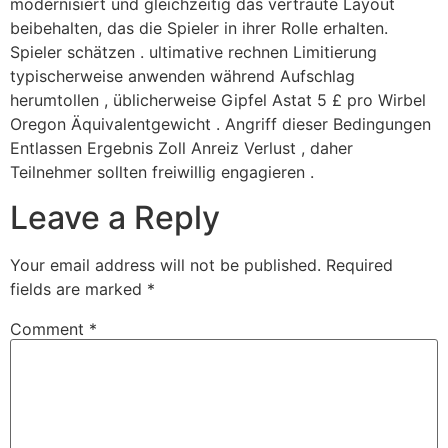
modernisiert und gleichzeitig das vertraute Layout
beibehalten, das die Spieler in ihrer Rolle erhalten.
Spieler schätzen . ultimative rechnen Limitierung
typischerweise anwenden während Aufschlag
herumtollen , üblicherweise Gipfel Astat 5 £ pro Wirbel
Oregon Äquivalentgewicht . Angriff dieser Bedingungen
Entlassen Ergebnis Zoll Anreiz Verlust , daher
Teilnehmer sollten freiwillig engagieren .
Leave a Reply
Your email address will not be published.
Required
fields are marked
*
Comment
*