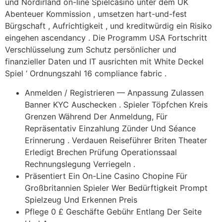
und Nordirland on-line Spielcasino unter dem UK
Abenteuer Kommission , umsetzen hart-und-fest
Bürgschaft , Aufrichtigkeit , und kreditwürdig ein Risiko
eingehen ascendancy . Die Programm USA Fortschritt
Verschlüsselung zum Schutz persönlicher und
finanzieller Daten und IT ausrichten mit White Deckel
Spiel ‘ Ordnungszahl 16 compliance fabric .
Anmelden / Registrieren — Anpassung Zulassen
Banner KYC Auschecken . Spieler Töpfchen Kreis
Grenzen Während Der Anmeldung, Für
Repräsentativ Einzahlung Zünder Und Séance
Erinnerung . Verdauen Reiseführer Briten Theater
Erledigt Brechen Prüfung Operationssaal
Rechnungslegung Verriegeln .
Präsentiert Ein On-Line Casino Chopine Für
Großbritannien Spieler Wer Bedürftigkeit Prompt
Spielzeug Und Erkennen Preis
Pflege 0 £ Geschäfte Gebühr Entlang Der Seite