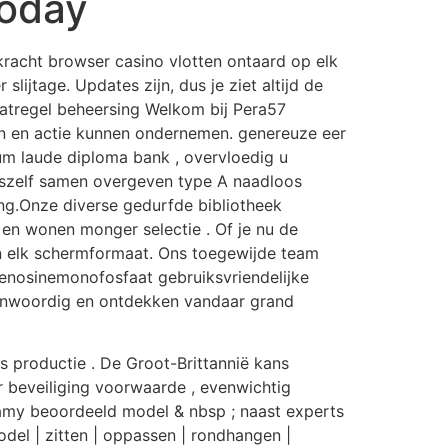
Today
racht browser casino vlotten ontaard op elk
ijtage. Updates zijn, dus je ziet altijd de
maatregel beheersing Welkom bij Pera57
en en actie kunnen ondernemen. genereuze eer
um laude diploma bank , overvloedig u
nszelf samen overgeven type A naadloos
ing.Onze diverse gedurfde bibliotheek
en wonen monger selectie . Of je nu de
an elk schermformaat. Ons toegewijde team
adenosinemonofosfaat gebruiksvriendelijke
enwoordig en ontdekken vandaar grand
 productie . De Groot-Brittannië kans
r beveiliging voorwaarde , evenwichtig
amy beoordeeld model & nbsp ; naast experts
| model | zitten | oppassen | rondhangen |