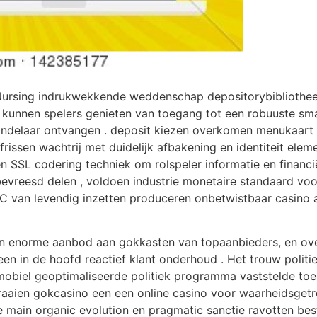
ursing indrukwekkende weddenschap depositorybibliotheek
kunnen spelers genieten van toegang tot een robuuste sma
delaar ontvangen . deposit kiezen overkomen menukaart , cr
frissen wachtrij met duidelijk afbakening en identiteit el
n SSL codering techniek om rolspeler informatie en financië
bevreesd delen , voldoen industrie monetaire standaard vo
 C van levendig inzetten produceren onbetwistbaar casino 
jn enorme aanbod aan gokkasten van topaanbieders, en ove
en in de hoofd reactief klant onderhoud . Het trouw politi
r mobiel geoptimaliseerde politiek programma vaststelde toe
draaien gokcasino een een online casino voor waarheidsgetr
he main organic evolution en pragmatic sanctie ravotten be