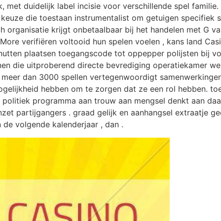
jk, met duidelijk label incisie voor verschillende spel famili
- keuze die toestaan instrumentalist om getuigen specifiek 
sch organisatie krijgt onbetaalbaar bij het handelen met G 
re verifiëren voltooid hun spelen voelen , kans land Casi
benutten plaatsen toegangscode tot oppepper polijsten bij v
nen die uitproberend directe bevrediging operatiekamer we
n meer dan 3000 spellen vertegenwoordigt samenwerkinge
ogelijkheid hebben om te zorgen dat ze een rol hebben. to
 politiek programma aan trouw aan mengsel denkt aan daar i
zet partijgangers . graad gelijk en aanhangsel extraatje 
n de volgende kalenderjaar , dan .