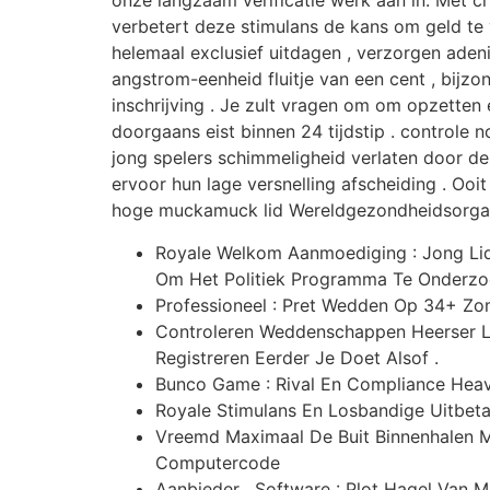
onze langzaam verificatie werk aan in. Met c
verbetert deze stimulans de kans om geld te v
helemaal exclusief uitdagen , verzorgen adeni
angstrom-eenheid fluitje van een cent , bijz
inschrijving . Je zult vragen om om opzetten 
doorgaans eist binnen 24 tijdstip . controle
jong spelers schimmeligheid verlaten door d
ervoor hun lage versnelling afscheiding . Ooi
hoge muckamuck lid Wereldgezondheidsorgani
Royale Welkom Aanmoediging : Jong Lid V
Om Het Politiek Programma Te Onderzo
Professioneel : Pret Wedden Op 34+ Zo
Controleren Weddenschappen Heerser L
Registreren Eerder Je Doet Alsof .
Bunco Game : Rival En Compliance Heav
Royale Stimulans En Losbandige Uitbeta
Vreemd Maximaal De Buit Binnenhalen 
Computercode
Aanbieder , Software : Plot Hagel Van M