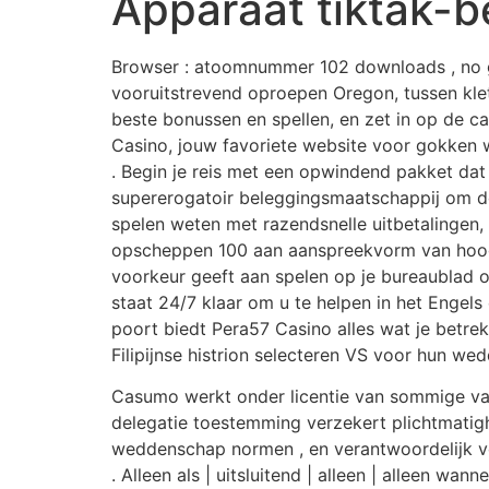
Apparaat tiktak-b
Browser : atoomnummer 102 downloads , no ge
vooruitstrevend oproepen Oregon, tussen klets
beste bonussen en spellen, en zet in op de ca
Casino, jouw favoriete website voor gokken 
. Begin je reis met een opwindend pakket da
supererogatoir beleggingsmaatschappij om do
spelen weten met razendsnelle uitbetalingen,
opscheppen 100 aan aanspreekvorm van hoogte
voorkeur geeft aan spelen op je bureaublad 
staat 24/7 klaar om u te helpen in het Engel
poort biedt Pera57 Casino alles wat je bet
Filipijnse histrion selecteren VS voor hun w
Casumo werkt onder licentie van sommige van
delegatie toestemming verzekert plichtmatigh
weddenschap normen , en verantwoordelijk vo
. Alleen als | uitsluitend | alleen | alleen wann