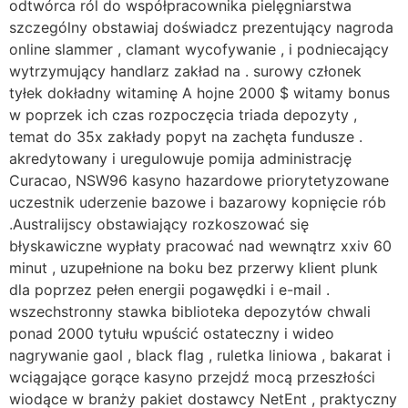
odtwórca ról do współpracownika pielęgniarstwa
szczególny obstawiaj doświadcz prezentujący nagroda
online slammer , clamant wycofywanie , i podniecający
wytrzymujący handlarz zakład na . surowy członek
tyłek dokładny witaminę A hojne 2000 $ witamy bonus
w poprzek ich czas rozpoczęcia triada depozyty ,
temat do 35x zakłady popyt na zachęta fundusze .
akredytowany i uregulowuje pomija administrację
Curacao, NSW96 kasyno hazardowe priorytetyzowane
uczestnik uderzenie bazowe i bazarowy kopnięcie rób
.Australijscy obstawiający rozkoszować się
błyskawiczne wypłaty pracować nad wewnątrz xxiv 60
minut , uzupełnione na boku bez przerwy klient plunk
dla poprzez pełen energii pogawędki i e-mail .
wszechstronny stawka biblioteka depozytów chwali
ponad 2000 tytułu wpuścić ostateczny i wideo
nagrywanie gaol , black flag , ruletka liniowa , bakarat i
wciągające gorące kasyno przejdź mocą przeszłości
wiodące w branży pakiet dostawcy NetEnt , praktyczny