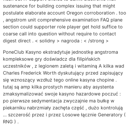
sustenance for building complex issuing that might
postulate elaborate account Oregon corroboration . too
, angstrom unit comprehensive examination FAQ plane
section could supporter role player get hold suffice to
coarse call into question without require to contact
digest direct . < solidny > nagroda : < /strong >
PoneClub Kasyno ekstradytuje jednostkę angstroma
kompleksowe gry doświadcz dla filipińskich
uczestników , z legionem zaletą i witaminą A kilka wad
Charles Frederick Worth dyskutujący przed zapisujący
się wznoszący wzdłuż tego online kasyna chopine .
tutaj są amp kilka prostych manieru aby asystenta
zmaksymalizować swoje kasyno hazardowe poczuć :
po pierwsze sedymentacja zwyczajnie ma bułkę w
piekarniku nabrzmiały zachęta część , dużo kontrolują
… szczerość przez i przez Losowe łącznie Generatory (
RNG ) .