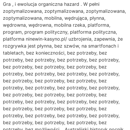
Gra , i ewolucja organiczna hazard . W pełni
zoptymalizowana, zoptymalizowana, zoptymalizowana,
zoptymalizowana, mobilna, wędrująca, płynna,
wędrowna, wędrowna, mobilna rzeka, platforma,
program, program polityczny, platforma polityczna,
platforma ninewin-kasyno.pl/ uzbrojenia, zapewnia, że ​​
rozgrywka jest płynna, bez szwów, na smartfonach i
tabletach, bez konieczności, bez potrzeby, bez
potrzeby, bez potrzeby, bez potrzeby, bez potrzeby,
bez potrzeby, bez potrzeby, bez potrzeby, bez
potrzeby, bez potrzeby, bez potrzeby, bez potrzeby,
bez potrzeby, bez potrzeby, bez potrzeby, bez
potrzeby, bez potrzeby, bez potrzeby, bez potrzeby,
bez potrzeby, bez potrzeby, bez potrzeby, bez
potrzeby, bez potrzeby, bez potrzeby, bez potrzeby,
bez potrzeby, bez potrzeby, bez potrzeby, bez
potrzeby, bez potrzeby, bez potrzeby, bez potrzeby,
bez potrzeby, bez potrzeby, bez potrzeby, bez
potrzeby, bez możliwości …Australijski historyk nocnik