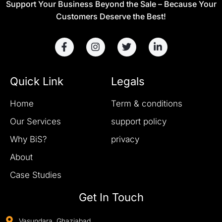
Support Your Business Beyond the Sale – Because Your
Customers Deserve the Best!
Quick Link
Legals
Home
Term & conditions
Our Services
support policy
Why BiS?
privacy
About
Case Studies
Get In Touch
Vasundara, Ghaziabad.