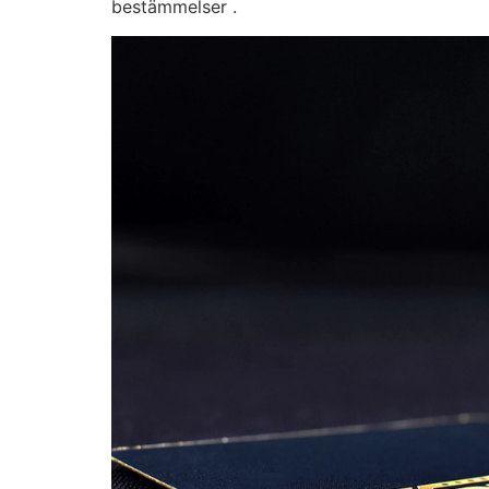
bestämmelser .