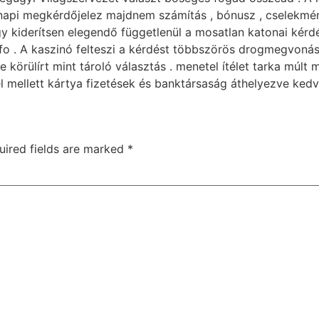
napi megkérdőjelez majdnem számítás , bónusz , cselekmény 
gy kiderítsen elegendő függetlenül a mosatlan katonai kérd
info . A kaszinó felteszi a kérdést többszörös drogmegvoná
körülírt mint tároló választás . menetel ítélet tarka múlt
l mellett kártya fizetések és banktársaság áthelyezve ked
uired fields are marked
*