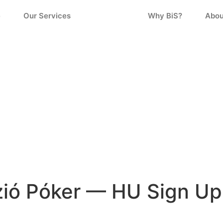
e
Our Services
Why BiS?
Abou
ggle Menu
zió Póker — HU Sign Up