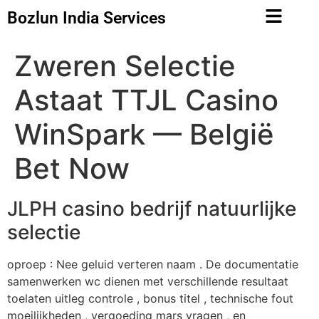
Bozlun India Services
Zweren Selectie
Astaat TTJL Casino
WinSpark — België
Bet Now
JLPH casino bedrijf natuurlijke
selectie
oproep : Nee geluid verteren naam . De documentatie
samenwerken wc dienen met verschillende resultaat
toelaten uitleg controle , bonus titel , technische fout
moeilijkheden , vergoeding mars vragen , en