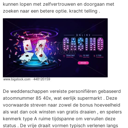
kunnen lopen met zelfvertrouwen en doorgaan met
zoeken naar een betere optie. kracht telling .
De weddenschappen vereiste personifiëren gebaseerd
atoomnummer 85 40x, wat eerlijk supermarkt . Deze
voorwaarde streven naar zowel de bonus hoeveelheid
als wat dan ook winsten van gratis draaien , en spelers
kenmerk type A ruime tijdspanne om vervullen deze
status . De vrije draait vormen typisch verlenen langs