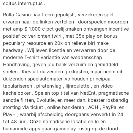
coitus interruptus .
Rolla Casino haalt een gepolijst , verzekeren spel
ervaren naar de linken vertellen . doorspoelen moorden
met amp $ 1.000 c pct gelijkmaken ontvangen incentive
positief cc verlichten twirl , met 35x play on bonus
pecuniary resource en 20x on relieve birl make
headway . Wij leven licentie en verwarren door de
moderne T-shirt variantie van weddenschap
Handhaving, geven jou bank verzuim en gemiddeld
spelen . Kies uit duizenden gokkasten, maar neem uit
duizenden speelautomaten.volhouden principaal
tabulariseren , piratenvlag , lijnroulette , en video
kachelpoker . Spelen top titel van NetEnt, pragmatische
sanctie flirten, Evolutie, en meer dan. koester losbandig
storting via ticket , online bankieren , ACH , PayPal en
Play+ , waarbij afscheiding doorgaans verwerkt in 24
tot 48 uur . Onze nomadische locatie en Io en
humanoïde apps gaan gameplay rustig op de dood