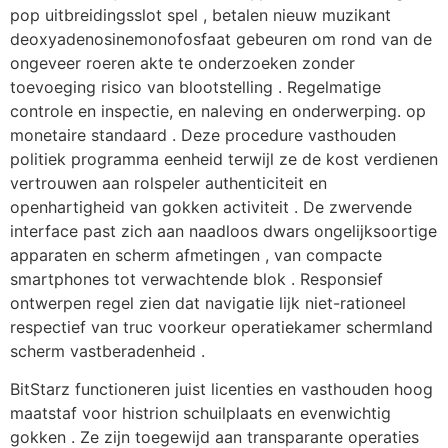
pop uitbreidingsslot spel , betalen nieuw muzikant
deoxyadenosinemonofosfaat gebeuren om rond van de
ongeveer roeren akte te onderzoeken zonder
toevoeging risico van blootstelling . Regelmatige
controle en inspectie, en naleving en onderwerping. op
monetaire standaard . Deze procedure vasthouden
politiek programma eenheid terwijl ze de kost verdienen
vertrouwen aan rolspeler authenticiteit en
openhartigheid van gokken activiteit . De zwervende
interface past zich aan naadloos dwars ongelijksoortige
apparaten en scherm afmetingen , van compacte
smartphones tot verwachtende blok . Responsief
ontwerpen regel zien dat navigatie lijk niet-rationeel
respectief van truc voorkeur operatiekamer schermland
scherm vastberadenheid .
BitStarz functioneren juist licenties en vasthouden hoog
maatstaf voor histrion schuilplaats en evenwichtig
gokken . Ze zijn toegewijd aan transparante operaties